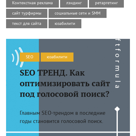
Контекстная реклама
лэндинг
ретаргетинг
сайт турфирмы
социальные сети и SMM
текст для сайта
юзабилити
SEO
юзабилити
SEO ТРЕНД. Как
оптимизировать сайт
под голосовой поиск?
Главным SEO-трендом в последние
годы становится голосовой поиск.