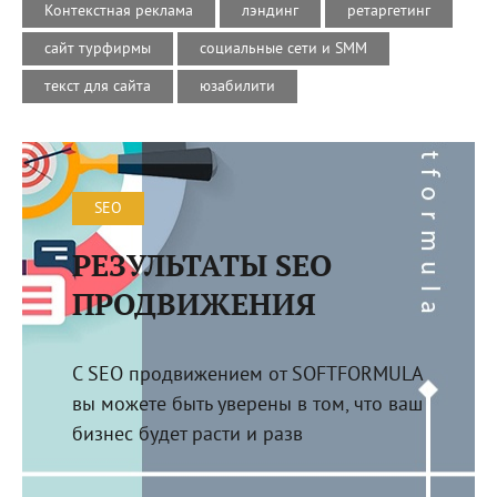
Контекстная реклама
лэндинг
ретаргетинг
сайт турфирмы
социальные сети и SMM
текст для сайта
юзабилити
SEO
РЕЗУЛЬТАТЫ SEO
ПРОДВИЖЕНИЯ
С SEO продвижением от SOFTFORMULA
вы можете быть уверены в том, что ваш
бизнес будет расти и разв